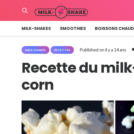
MILK-SHAKES
SMOOTHIES
BOISSONS CHAUD
Published on
il y a 14 ans
MILK-SHAKES
RECETTES
Recette du mil
corn