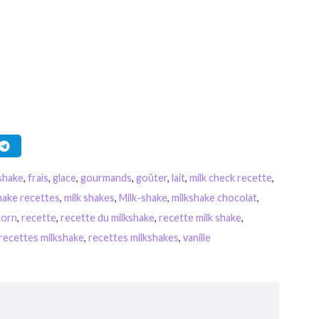
kshake
,
frais
,
glace
,
gourmands
,
goûter
,
lait
,
milk check recette
,
hake recettes
,
milk shakes
,
Milk-shake
,
milkshake chocolat
,
corn
,
recette
,
recette du milkshake
,
recette milk shake
,
recettes milkshake
,
recettes milkshakes
,
vanille