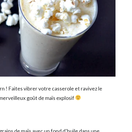
 ! Faites vibrer votre casserole et ravivez le
merveilleux goût de maïs explosif
grains de maïs avec un fond d’huile dans une