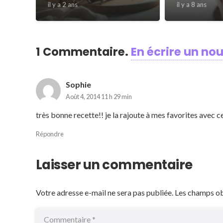
il y a 2 ans
il y a 8 ans
1
Commentaire
.
En écrire un no
Sophie
Août 4, 2014 11 h 29 min
très bonne recette!! je la rajoute à mes favorites avec 
Répondre
Laisser un commentaire
Votre adresse e-mail ne sera pas publiée.
Les champs ob