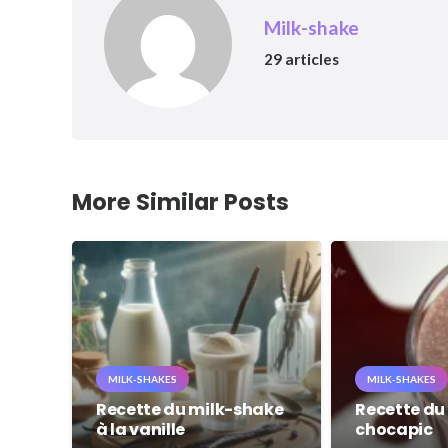
Milk-shake
29 articles
More Similar Posts
MILK-SHAKES
MILK-SHAKES
Recette du milk-shake
Recette du
à la vanille
chocapic