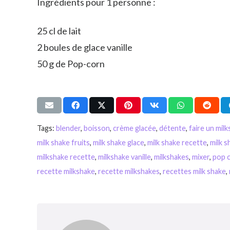
Ingrédients pour 1 personne :
25 cl de lait
2 boules de glace vanille
50 g de Pop-corn
Tags:
blender
,
boisson
,
crème glacée
,
détente
,
faire un mil
milk shake fruits
,
milk shake glace
,
milk shake recette
,
milk s
milkshake recette
,
milkshake vanille
,
milkshakes
,
mixer
,
pop 
recette milkshake
,
recette milkshakes
,
recettes milk shake
,