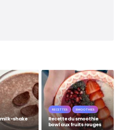
RECETTES
SMOOTHIES
 milk-shake
Recette du smoothie
bowl aux fruits rouges