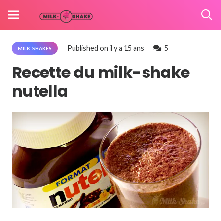
Commentaires
Published on
il y a 15 ans
5
MILK-SHAKES
Recette du milk-shake
nutella