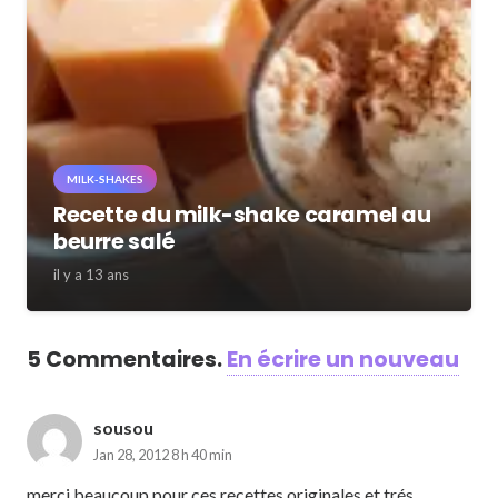
MILK-SHAKES
Recette du milk-shake caramel au
beurre salé
il y a 13 ans
5
Commentaires
.
En écrire un nouveau
sousou
Jan 28, 2012 8 h 40 min
merci beaucoup pour ces recettes originales et trés