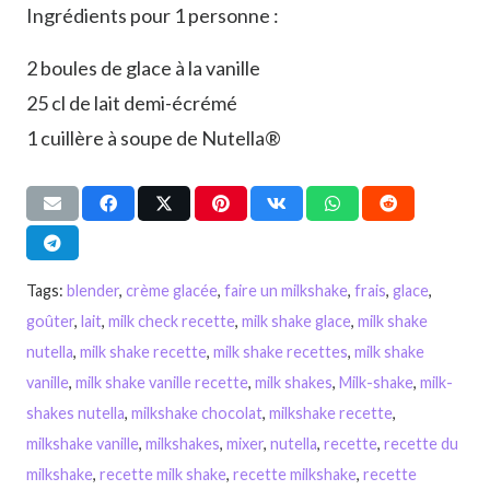
Ingrédients pour 1 personne :
2 boules de glace à la vanille
25 cl de lait demi-écrémé
1 cuillère à soupe de Nutella®
Tags:
blender
,
crème glacée
,
faire un milkshake
,
frais
,
glace
,
goûter
,
lait
,
milk check recette
,
milk shake glace
,
milk shake
nutella
,
milk shake recette
,
milk shake recettes
,
milk shake
vanille
,
milk shake vanille recette
,
milk shakes
,
Milk-shake
,
milk-
shakes nutella
,
milkshake chocolat
,
milkshake recette
,
milkshake vanille
,
milkshakes
,
mixer
,
nutella
,
recette
,
recette du
milkshake
,
recette milk shake
,
recette milkshake
,
recette